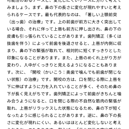
みましょう。まず、鼻の下の長さに変化が現れやすいと考え
られるケースです。最も代表的なのは、「著しい上顎前突
（出っ歯）の治療」です。上の前歯が前方に大きく突出して
いる場合、それに伴って上唇も前方に押し出され、鼻の下の
皮膚も引っ張られていることがあります。歯列矯正（多くは
抜歯を伴う）によって前歯を後退させると、上唇が内側に収
まり、鼻の下の緊張が取れて、相対的に短くすっきりとした
印象になることがあります。また、上唇のめくれ上がり方が
変わり、人中がくっきりと見えるようになることもありま
す。次に、「開咬（かいこう：奥歯で噛んでも前歯が閉じな
い状態）の治療」です。開咬の方は、口を閉じる際に上唇を
下に伸ばすように力を入れていることが多く、そのため鼻の
下が長く見えがちです。歯列矯正によって前歯がきちんと噛
み合うようになると、口を閉じる際の不自然な筋肉の緊張が
取れ、上唇がリラックスした状態になるため、鼻の下が短く
なったように感じられることがあります。逆に、鼻の下の長
さに変化が現れにくい、あるいはほとんど変化しないと考え