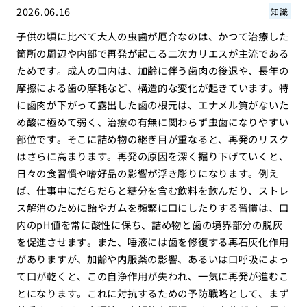
2026.06.16
知識
子供の頃に比べて大人の虫歯が厄介なのは、かつて治療した
箇所の周辺や内部で再発が起こる二次カリエスが主流である
ためです。成人の口内は、加齢に伴う歯肉の後退や、長年の
摩擦による歯の摩耗など、構造的な変化が起きています。特
に歯肉が下がって露出した歯の根元は、エナメル質がないた
め酸に極めて弱く、治療の有無に関わらず虫歯になりやすい
部位です。そこに詰め物の継ぎ目が重なると、再発のリスク
はさらに高まります。再発の原因を深く掘り下げていくと、
日々の食習慣や嗜好品の影響が浮き彫りになります。例え
ば、仕事中にだらだらと糖分を含む飲料を飲んだり、ストレ
ス解消のために飴やガムを頻繁に口にしたりする習慣は、口
内のpH値を常に酸性に保ち、詰め物と歯の境界部分の脱灰
を促進させます。また、唾液には歯を修復する再石灰化作用
がありますが、加齢や内服薬の影響、あるいは口呼吸によっ
て口が乾くと、この自浄作用が失われ、一気に再発が進むこ
とになります。これに対抗するための予防戦略として、まず