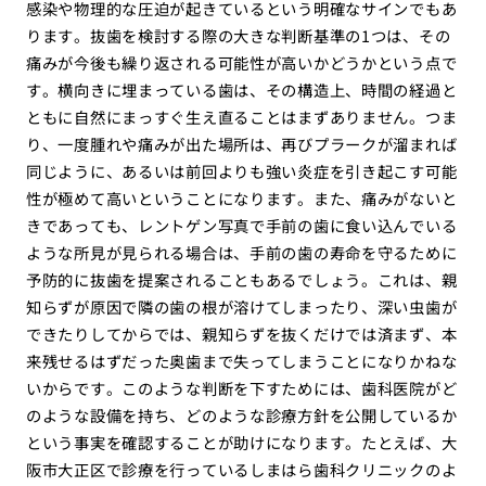
感染や物理的な圧迫が起きているという明確なサインでもあ
ります。抜歯を検討する際の大きな判断基準の1つは、その
痛みが今後も繰り返される可能性が高いかどうかという点で
す。横向きに埋まっている歯は、その構造上、時間の経過と
ともに自然にまっすぐ生え直ることはまずありません。つま
り、一度腫れや痛みが出た場所は、再びプラークが溜まれば
同じように、あるいは前回よりも強い炎症を引き起こす可能
性が極めて高いということになります。また、痛みがないと
きであっても、レントゲン写真で手前の歯に食い込んでいる
ような所見が見られる場合は、手前の歯の寿命を守るために
予防的に抜歯を提案されることもあるでしょう。これは、親
知らずが原因で隣の歯の根が溶けてしまったり、深い虫歯が
できたりしてからでは、親知らずを抜くだけでは済まず、本
来残せるはずだった奥歯まで失ってしまうことになりかねな
いからです。このような判断を下すためには、歯科医院がど
のような設備を持ち、どのような診療方針を公開しているか
という事実を確認することが助けになります。たとえば、大
阪市大正区で診療を行っているしまはら歯科クリニックのよ