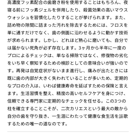
高濃度フッ素配合の歯磨き粉を使用することはもちろん、夜
寝る前にフッ素ジェルを併用したり、殺菌効果の高いマウス
ウォッシュを習慣化したりすることが挙げられます。また、
詰め物の隙間に詰まった汚れを除去するためには、フロスを
単に通すだけでなく、歯の側面に沿わせるように動かす技術
が求められます。しかし、どれほど熱心に磨いても、自分で
は届かない死角が必ず存在します。3ヶ月から半年に一度の
プロによるチェックは、単なる掃除ではなく、修復物の劣化
をいち早く察知するための検診としての意味合いが強いので
す。再発は自覚症状がないまま進行し、痛みが出たときには
既に歯の内部が大きく失われていることが多いため、定期的
なプロの介入は、いわば健康寿命を延ばすための保険と言え
ます。生活習慣を整え、精度の高いセルフケアを身につけ、
信頼できる専門家に定期的なチェックを任せる。この3つの
柱を確立することこそが、二次カリエスという最大の敵から
自分の歯を守り抜き、一生涯にわたって健康な食生活を謳歌
するための唯一の道なのです。