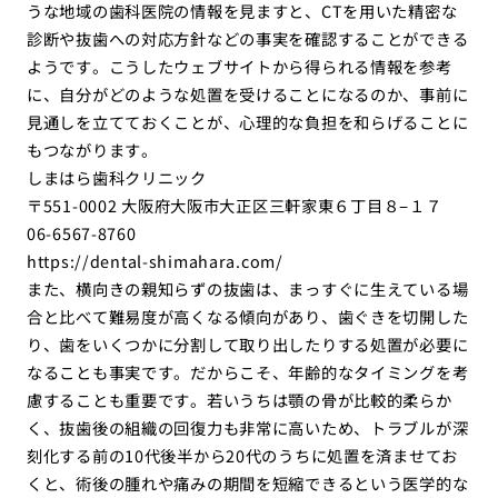
うな地域の歯科医院の情報を見ますと、CTを用いた精密な
診断や抜歯への対応方針などの事実を確認することができる
ようです。こうしたウェブサイトから得られる情報を参考
に、自分がどのような処置を受けることになるのか、事前に
見通しを立てておくことが、心理的な負担を和らげることに
もつながります。
しまはら歯科クリニック
〒551-0002 大阪府大阪市大正区三軒家東６丁目８−１７
06-6567-8760
https://dental-shimahara.com/
また、横向きの親知らずの抜歯は、まっすぐに生えている場
合と比べて難易度が高くなる傾向があり、歯ぐきを切開した
り、歯をいくつかに分割して取り出したりする処置が必要に
なることも事実です。だからこそ、年齢的なタイミングを考
慮することも重要です。若いうちは顎の骨が比較的柔らか
く、抜歯後の組織の回復力も非常に高いため、トラブルが深
刻化する前の10代後半から20代のうちに処置を済ませてお
くと、術後の腫れや痛みの期間を短縮できるという医学的な