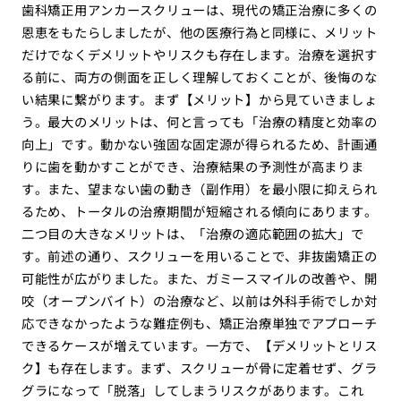
歯科矯正用アンカースクリューは、現代の矯正治療に多くの
恩恵をもたらしましたが、他の医療行為と同様に、メリット
だけでなくデメリットやリスクも存在します。治療を選択す
る前に、両方の側面を正しく理解しておくことが、後悔のな
い結果に繋がります。まず【メリット】から見ていきましょ
う。最大のメリットは、何と言っても「治療の精度と効率の
向上」です。動かない強固な固定源が得られるため、計画通
りに歯を動かすことができ、治療結果の予測性が高まりま
す。また、望まない歯の動き（副作用）を最小限に抑えられ
るため、トータルの治療期間が短縮される傾向にあります。
二つ目の大きなメリットは、「治療の適応範囲の拡大」で
す。前述の通り、スクリューを用いることで、非抜歯矯正の
可能性が広がりました。また、ガミースマイルの改善や、開
咬（オープンバイト）の治療など、以前は外科手術でしか対
応できなかったような難症例も、矯正治療単独でアプローチ
できるケースが増えています。一方で、【デメリットとリス
ク】も存在します。まず、スクリューが骨に定着せず、グラ
グラになって「脱落」してしまうリスクがあります。これ