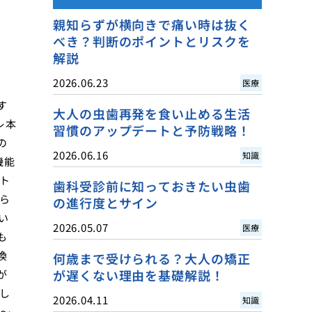
親知らずが横向きで痛い時は抜く
べき？判断のポイントとリスクを
解説
2026.06.23
医療
す
大人の虫歯再発を食い止める生活
レ本
習慣のアップデートと予防戦略！
の
2026.06.16
知識
機能
ト
歯科受診前に知っておきたい虫歯
ら
の進行度とサイン
い
2026.05.07
医療
も
換
何歳まで受けられる？大人の矯正
が遅くない理由を基礎解説！
が
し
2026.04.11
知識
円〜