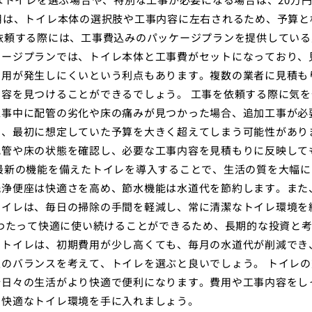
用は、トイレ本体の選択肢や工事内容に左右されるため、予算と
依頼する際には、工事費込みのパッケージプランを提供している
ケージプランでは、トイレ本体と工事費がセットになっており、
費用が発生しにくいという利点もあります。複数の業者に見積も
容を見つけることができるでしょう。 工事を依頼する際に気を
工事中に配管の劣化や床の痛みが見つかった場合、追加工事が必
と、最初に想定していた予算を大きく超えてしまう可能性があり
配管や床の状態を確認し、必要な工事内容を見積もりに反映して
最新の機能を備えたトイレを導入することで、生活の質を大幅に
洗浄便座は快適さを高め、節水機能は水道代を節約します。また
トイレは、毎日の掃除の手間を軽減し、常に清潔なトイレ環境を
にわたって快適に使い続けることができるため、長期的な投資と
るトイレは、初期費用が少し高くても、毎月の水道代が削減でき
のバランスを考えて、トイレを選ぶと良いでしょう。 トイレの
分日々の生活がより快適で便利になります。費用や工事内容をし
で快適なトイレ環境を手に入れましょう。