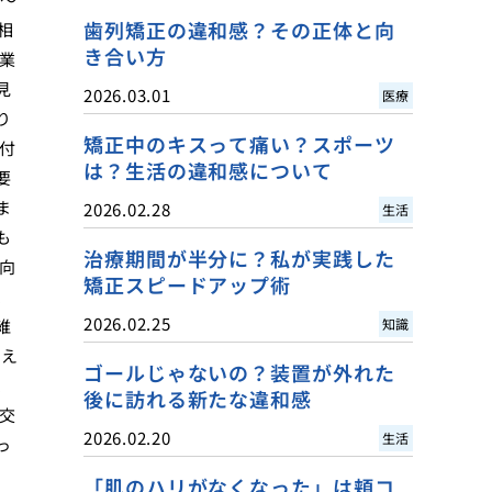
歯列矯正の違和感？その正体と向
相
き合い方
業
見
2026.03.01
医療
り
矯正中のキスって痛い？スポーツ
付
は？生活の違和感について
要
ま
2026.02.28
生活
も
治療期間が半分に？私が実践した
向
矯正スピードアップ術
、
2026.02.25
維
知識
考え
ゴールじゃないの？装置が外れた
、
後に訪れる新たな違和感
交
2026.02.20
生活
っ
「肌のハリがなくなった」は頬コ