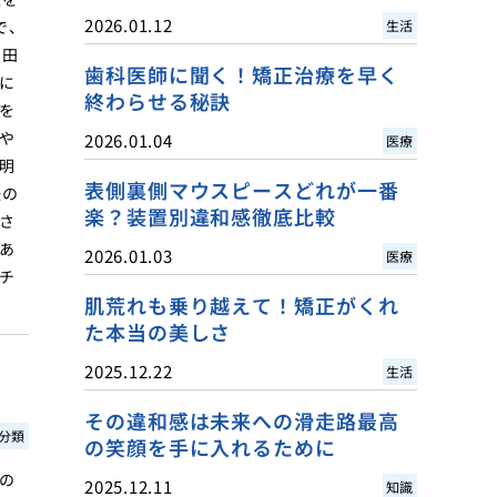
2026.01.12
で、
生活
山田
歯科医師に聞く！矯正治療を早く
に
終わらせる秘訣
を
や
2026.01.04
医療
明
表側裏側マウスピースどれが一番
後の
楽？装置別違和感徹底比較
さ
あ
2026.01.03
医療
チ
肌荒れも乗り越えて！矯正がくれ
た本当の美しさ
2025.12.22
生活
その違和感は未来への滑走路最高
分類
の笑顔を手に入れるために
の
2025.12.11
知識