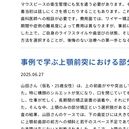
マウスピースの衛生管理にも気を遣う必要があります。
着当初は話しにくさを感じたりすることもあります。こ
歯科医師への相談が必要です。費用面では、ワイヤー矯
期間や症例の難易度によって費用は異なりますが、事前
した上で、ご自身のライフスタイルや歯並びの状態、そ
方法を選択することが、後悔のない治療への第一歩とな
事例で学ぶ上顎前突における部
2025.06.27
山田さん（仮名・25歳女性）は、上の前歯がやや突出
た。特に横顔のシルエットが気になり、口を閉じていて
し、仕事が忙しく、長期間の矯正装置の装着や、それに
た。そんな中、上顎のみの部分矯正という選択肢がある
査の結果、山田さんのケースでは、下の歯並びには大き
に上顎前歯部の前方への傾斜と若干のスペース不足であ
な支障は生じないと判断されました。そこで、上顎の主