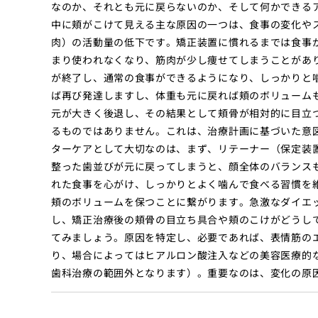
なのか、それとも元に戻らないのか、そして何かできる
中に頬がこけて見える主な原因の一つは、食事の変化や
肉）の活動量の低下です。矯正装置に慣れるまでは食事
まり使われなくなり、筋肉が少し痩せてしまうことがあ
が終了し、通常の食事ができるようになり、しっかりと
ば再び発達しますし、体重も元に戻れば頬のボリューム
元が大きく後退し、その結果として頬骨が相対的に目立
るものではありません。これは、治療計画に基づいた意
ターケアとして大切なのは、まず、リテーナー（保定装
整った歯並びが元に戻ってしまうと、顔全体のバランス
れた食事を心がけ、しっかりとよく噛んで食べる習慣を
頬のボリュームを保つことに繋がります。急激なダイエ
し、矯正治療後の頬骨の目立ち具合や頬のこけがどうし
てみましょう。原因を特定し、必要であれば、表情筋の
り、場合によってはヒアルロン酸注入などの美容医療的
歯科治療の範囲外となります）。重要なのは、変化の原