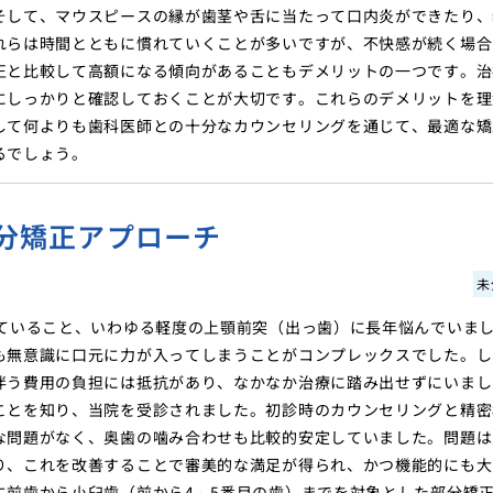
そして、マウスピースの縁が歯茎や舌に当たって口内炎ができたり、
れらは時間とともに慣れていくことが多いですが、不快感が続く場合
正と比較して高額になる傾向があることもデメリットの一つです。治
にしっかりと確認しておくことが大切です。これらのデメリットを理
して何よりも歯科医師との十分なカウンセリングを通じて、最適な矯
るでしょう。
分矯正アプローチ
未
していること、いわゆる軽度の上顎前突（出っ歯）に長年悩んでいま
も無意識に口元に力が入ってしまうことがコンプレックスでした。し
伴う費用の負担には抵抗があり、なかなか治療に踏み出せずにいまし
ことを知り、当院を受診されました。初診時のカウンセリングと精密
な問題がなく、奥歯の噛み合わせも比較的安定していました。問題は
り、これを改善することで審美的な満足が得られ、かつ機能的にも大
に前歯から小臼歯（前から4～5番目の歯）までを対象とした部分矯