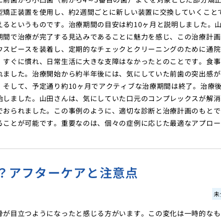
型矯正装置を使用し、約2週間ごとに新しい装置に交換していくこと
えるというものです。治療期間の目安は約10ヶ月と説明しました。
期間で治療が完了する見込みであることに魅力を感じ、この治療計画
ウスピースを装着し、定期的なチェックとクリーニングのために通院
、すぐに慣れ、日常生活に大きな支障はなかったとのことです。食事
れました。治療開始から約半年後には、気にしていた前歯の突出感が
。そして、予定通り約10ヶ月でアクティブな治療期間は終了。治療
始しました。山田さんは、気にしていた口元のコンプレックスが解消
でおられました。この事例のように、適切な診断と治療計画のもとで
ることが可能です。重要なのは、個々の症例に応じた最適なアプロー
？アフターケアと注意点
未
骨が目立つようになったと感じる方がいます。この変化は一時的なも