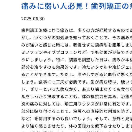
痛みに弱い人必見！歯列矯正の
2025.06.30
歯列矯正治療に伴う痛みは、多くの方が経験するもので
かし、いくつかの対処法を知っておくことで、その痛み
みが強いと感じた時には、我慢せずに鎮痛剤を服用しま
ミノフェンやイブプロフェンなど）でも効果が期待でき
うにしましょう。特に、装置を調整した日は、痛みが本
部分を冷やすのも効果的です。冷たいタオルや冷却ジェ
ることができます。ただし、冷やしすぎると血行が悪く
しょう。食事にも工夫が必要です。歯が痛む時は、硬い
ト、ゼリーといった柔らかく、あまり噛まなくても食べ
ルをしっかり摂取することも、体の抵抗力を高め、治癒
炎の痛みに対しては、矯正用ワックスが非常に有効です
部分に貼り付けることで、粘膜への直接的な刺激を防ぎ
など）を併用するのも良いでしょう。そして、意外と見
より強く感じさせたり、体の回復力を低下させたりしま