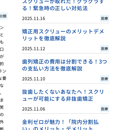
スクリューが取れた！グラグラす
る！緊急時の正しい対処法
分類
2025.11.16
医療
ン
矯正用スクリューのメリットデメ
と
リットを徹底解説
も
2025.11.12
医療
口
が
歯列矯正の費用は分割できる！3つ
的
の支払い方法を徹底解説
ラン
な要
2025.11.10
医療
な
抜歯したくないあなたへ！スクリ
、
ューが可能にする非抜歯矯正
ま
笑
2025.11.06
医療
の
金利ゼロが魅力！「院内分割払
外
い」のメリット・デメリット
断