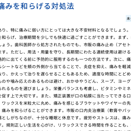
痛みを和らげる対処法
未
あり、特に痛みに弱い方にとっては大きな不安材料となるでしょう。
を和らげ、治療期間を少しでも快適に過ごすことができます。まず、
しょう。歯科医師から処方されたものでも、市販の痛み止め（アセト
ます。ただし、用法・用量を守り、長期間にわたる連続使用は避ける
格的に出てくる前に予防的に服用するのも一つの方法です。次に、痛
ルシートなどを頬の外側から当てることで、炎症を抑え、痛みを軽減
なり、かえって治りを遅らせることもあるため、適度な時間にとどめ
ものや噛み応えのあるものは避け、おかゆやうどん、スープ、ヨーグ
られるものを選びましょう。栄養バランスも考慮し、ビタミンやミネ
を促す上で大切です。また、矯正装置が口の粘膜に当たってできる口
。ワックスを米粒大に丸め、痛みを感じるブラケットやワイヤーの先
、痛みを和らげることができます。市販の口内炎治療薬（軟膏やパッ
落としがちなのが、十分な睡眠と休息です。疲労やストレスは、痛み
す。規則正しい生活を心がけ、リラックスできる時間を作ることも、