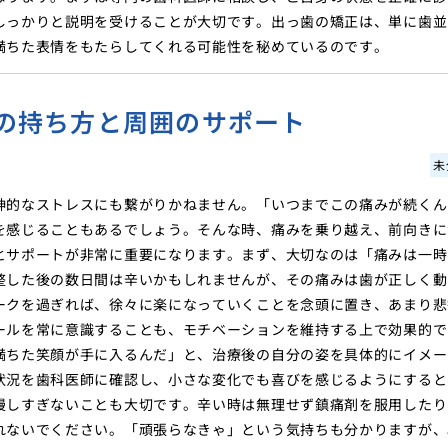
しっかりと説明を受けることが大切です。出っ歯の矯正は、単に歯並
満ちた表情をもたらしてくれる可能性を秘めているのです。
の持ち方と周囲のサポート
未
神的なストレスにも繋がりかねません。「いつまでこの痛みが続くん
を感じることもあるでしょう。そんな時、痛みを乗り越え、前向きに
とサポートが非常に重要になります。まず、大切なのは「痛みは一時
整した後の数日間は辛いかもしれませんが、その痛みは歯が正しく動
ークを過ぎれば、徐々に楽になっていくことを念頭に置き、あまり悲
ールを常に意識することも、モチベーションを維持する上で効果的で
満ちた笑顔が手に入るんだ」と、治療後の自分の姿を具体的にイメー
状況を歯科医師に確認し、小さな変化でも喜びを感じるようにすると
慢しすぎないことも大切です。辛い時は無理せず鎮痛剤を服用したり
れないでください。「頑張らなきゃ」という気持ちも分かりますが、