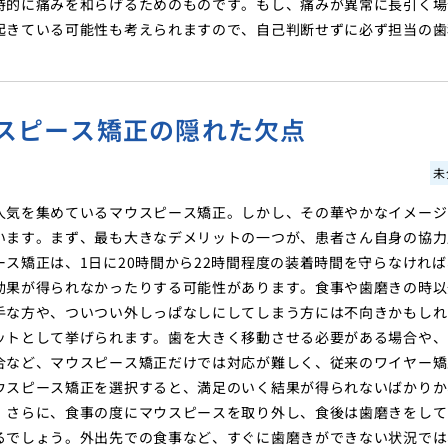
時的に痛みを和らげるためのものです。もし、痛みが異常に長引く場
起きている可能性も考えられますので、自己判断せずに必ず担当の歯
スピース矯正の隠れた欠点
未
人気を集めているマウスピース矯正。しかし、その華やかなイメージ
います。まず、最も大きなデメリットの一つが、患者さん自身の協力
ス矯正は、1日に20時間から22時間程度の装着時間を守らなければ
効果が得られなかったりする可能性があります。食事や歯磨きの時以
手な方や、ついつい外しっぱなしにしてしまう方には不向きかもしれ
ットとして挙げられます。歯を大きく移動させる必要がある場合や、
合など、マウスピース矯正だけでは対応が難しく、従来のワイヤー矯
ウスピース矯正を選択すると、満足のいく結果が得られないばかりか
。さらに、食事の度にマウスピースを取り外し、食後は歯磨きをして
るでしょう。外出先での食事など、すぐに歯磨きができない状況では