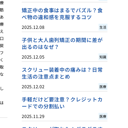
療
矯正中の食事はまるでパズル？食
筋
べ物の違和感を克服するコツ
あ
療
2025.12.08
生活
え
口
子供と大人歯列矯正の期間に差が
戻
出るのはなぜ？
フ
2025.12.05
知識
く
取
スクリュー装着中の痛みは？日常
な
生活の注意点まとめ
2025.12.02
医療
し
手軽だけど要注意？クレジットカ
は
ードでの分割払い
2025.11.29
医療