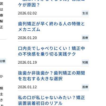
装
ケが原因？
は
2026.02.02
生活
療
解
歯列矯正が早く終わる人の特徴と
正
メカニズム
2026.01.20
医療
口内炎でしゃべりにくい！矯正中
の不快感を乗り切る実践テク
分類
2026.01.19
知識
し
抜歯か非抜歯か？歯列矯正の期間
か
を左右する大きな選択
2026.01.12
医療
検
主
私の口が私じゃないみたい？矯正
き
装置装着初日のリアル
正を