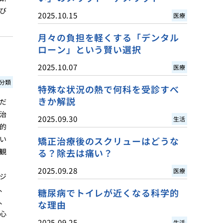
び
2025.10.15
医療
月々の負担を軽くする「デンタル
ローン」という賢い選択
2025.10.07
医療
分類
特殊な状況の熱で何科を受診すべ
きか解説
だ
治
2025.09.30
生活
的
い
矯正治療後のスクリューはどうな
観
る？除去は痛い？
2025.09.28
医療
ジ
、
糖尿病でトイレが近くなる科学的
、
な理由
心
2025.09.25
生活