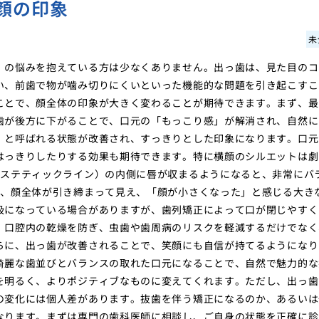
顔の印象
未
）の悩みを抱えている方は少なくありません。出っ歯は、見た目のコ
い、前歯で物が噛み切りにくいといった機能的な問題を引き起こすこ
ことで、顔全体の印象が大きく変わることが期待できます。まず、最
歯が後方に下がることで、口元の「もっこり感」が解消され、自然に
」と呼ばれる状態が改善され、すっきりとした印象になります。口元
はっきりしたりする効果も期待できます。特に横顔のシルエットは劇
エステティックライン）の内側に唇が収まるようになると、非常にバ
は、顔全体が引き締まって見え、「顔が小さくなった」と感じる大き
吸になっている場合がありますが、歯列矯正によって口が閉じやすく
、口腔内の乾燥を防ぎ、虫歯や歯周病のリスクを軽減するだけでなく
らに、出っ歯が改善されることで、笑顔にも自信が持てるようになり
綺麗な歯並びとバランスの取れた口元になることで、自然で魅力的な
を明るく、よりポジティブなものに変えてくれます。ただし、出っ歯
の変化には個人差があります。抜歯を伴う矯正になるのか、あるいは
なります。まずは専門の歯科医師に相談し、ご自身の状態を正確に診