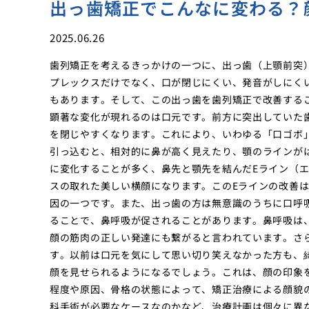
出っ歯矯正でこんなに変わる？
2025.06.26
歯列矯正を考えるきっかけの一つに、出っ歯（上顎前突
プレックスだけでなく、口が閉じにくい、発音がしにく
もあります。そして、この出っ歯を歯列矯正で改善する
顕著な変化が現れるのは口元です。前方に突出していた
を閉じやすくなります。これにより、いわゆる「口ゴボ
引っ込むと、相対的に鼻が高く見えたり、顎のラインが
に変化することが多く、鼻先と顎先を結んだEライン（
スの取れた美しい横顔になります。このEラインの改善
因の一つです。また、出っ歯の方は無意識のうちに口呼
ることで、鼻呼吸が促されることがあります。鼻呼吸は
顔の筋肉の正しい発達にも繋がると言われています。さ
す。以前は口元を気にして思い切り笑えなかった方も、
顔を見せられるようになるでしょう。これは、顔の印象
程度や原因、骨格の状態によって、矯正治療による顔貌
科手術が必要なケースなのかなど、治療計画は個々に異