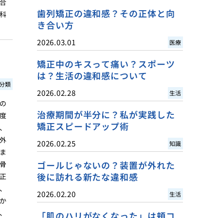
合
歯列矯正の違和感？その正体と向
科
き合い方
2026.03.01
医療
矯正中のキスって痛い？スポーツ
は？生活の違和感について
分類
2026.02.28
生活
の
治療期間が半分に？私が実践した
度
矯正スピードアップ術
、
外
2026.02.25
知識
ま
ゴールじゃないの？装置が外れた
骨
後に訪れる新たな違和感
正
、
2026.02.20
生活
か
、
「肌のハリがなくなった」は頬コ