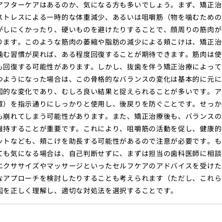
アフターケアはあるのか、気になる方も多いでしょう。まず、矯正治
ストレスによる一時的な体重減少、あるいは咀嚼筋（物を噛むための
がしにくかったり、硬いものを避けたりすることで、顔周りの筋肉が
ります。このような筋肉の萎縮や脂肪の減少による頬こけは、矯正治
噛む習慣が戻れば、ある程度回復することが期待できます。筋肉は使
も回復する可能性があります。しかし、抜歯を伴う矯正治療によって
つようになった場合は、この骨格的なバランスの変化は基本的に元に
図的な変化であり、むしろ良い結果と捉えられることが多いです。ア
置）を指示通りにしっかりと使用し、後戻りを防ぐことです。せっか
も崩れてしまう可能性があります。また、矯正治療後も、バランスの
維持することが重要です。これにより、咀嚼筋の活動を促し、健康的
ットなども、頬こけを助長する可能性があるので注意が必要です。も
ても気になる場合は、自己判断せずに、まずは担当の歯科医師に相談
エクササイズやマッサージといったセルフケアのアドバイスを受けた
なアプローチを検討したりすることも考えられます（ただし、これら
因を正しく理解し、適切な対処法を選択することです。