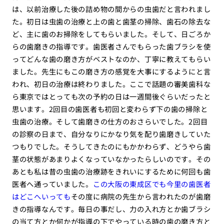
は、以前治療した後の詰め物の間からの虫歯だと言われまし
た。初日は虫歯の治療と上の歯と歯茎の掃除、歯石の除去な
ど、主に歯のお掃除をしてもらいました。そして、日ごろか
らの歯磨きの指導です。歯医者さんでもらった歯ブラシを使
ってどんな歯の磨き方がベストなのか、丁寧に教えてもらい
ました。先生にもこの磨き方の感覚を大事にするようにと言
われ、初日の治療は終わりました。ここで話題の審美歯科な
ら東京ではとっても次の予約の日は一週間後ぐらいだったと
思います。2回目の歯医者も初回と変わらず下の歯の掃除と
虫歯の治療。そして歯磨きの仕方のおさらいでした。2回目
の診察の日まで、自分なりにかなり気を配り歯磨きしていた
つもりでした。そうしてきたのにもかかわらず、どうやら歯
茎の状態があまりよくなっていなかったらしいのです。その
あとも私は昔の虫歯の治療跡をきれいにするために何回も歯
医者へ通っていました。
この大阪の東成区でも今里の歯医者
はどこへいっても
その度に病院の先生から言われたのが歯磨
きの指導なんです。毎日の事だし、力の入れ方とか歯ブラシ
の当て方とか何かが指導の下でやっている時の歯の磨き方と