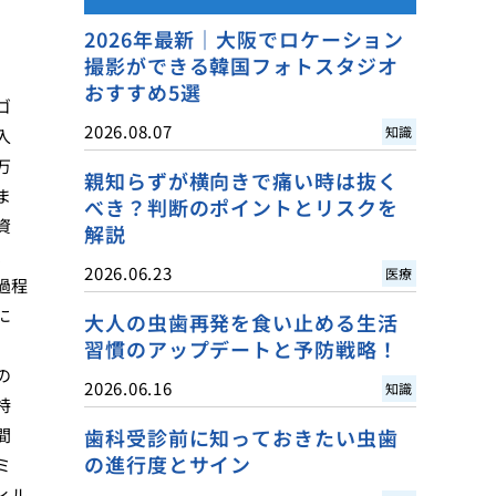
2026年最新｜大阪でロケーション
撮影ができる韓国フォトスタジオ
おすすめ5選
ゴ
2026.08.07
知識
入
万
親知らずが横向きで痛い時は抜く
ま
べき？判断のポイントとリスクを
資
解説
、
2026.06.23
医療
過程
に
大人の虫歯再発を食い止める生活
習慣のアップデートと予防戦略！
の
2026.06.16
知識
特
間
歯科受診前に知っておきたい虫歯
の進行度とサイン
ミ
ィル