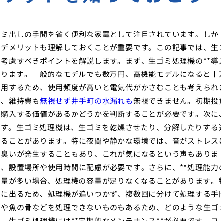
ゴミ出しの手間を省く便利な家電として注目されています。しか
、デメリットも理解しておくことが重要です。この記事では、生
考慮すべきポイントを解説します。まず、生ゴミ処理機の**導
なります。一般的なモデルでも数万円、高機能モデルになると十
使用するため、使用頻度が高いと電気代がかさむことも考えられ
ど、維持費も
無視せず井手町の水漏れも
無視できません。初期投
、購入する価値があるかどうかを判断することが必要です。次に
れます。生ゴミ処理機は、生ゴミを乾燥させたり、分解したりする
なることがあります。特に夜間や静かな環境では、音がストレス
の臭いが発生することもあり、これが気になるという声もありま
、設置場所や使用時間に配慮が必要です。さらに、**処理能力
の量が多い場合、処理機の容量が足りなくなることがあります。
量に出るため、処理機が追いつかず、複数回に分けて処理する手
肉や魚の骨などを処理できないものもあるため、どのような生ゴ
。生ゴミ処理機には**定期的なメンテナンス**が必要です。フ