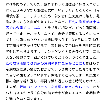
には拷問のようでした。暴れまわって治療台に押さえつけら
れて泣き叫びながら治療を受けていました。もともとの口内
環境を悪くしてしまったため、永久歯に生え変わる際も、乳
歯の後ろに永久歯が生えてしまうなど、
評判の歯医者は東成
区でも今里ではこんなに
トラブルが相次ぎ、ずっと歯医者に
通っていました。大人になって、自分で管理するようになっ
ても、虫歯になりやすい状態は変わらず、3ヶ月に１度は必
ず定期検診を受けています。昔と違って今は歯を削る時に麻
酔もしてもらえますし、レントゲンや３Ｄ画像などで目に見
えない細部まで、細かく診ていただけるようになりました。
この根管治療では東京の評判の専門医院がどこにも
さぼらず
定期検診に通い続けたおかげで、５０歳になった今でもずべ
て自分の歯を保っています。神経まで進んでしまった虫歯の
根の治療を繰り返し、再発を繰り返しお金も時間もかけてい
ますが、
評判のインプラントを今里ではどこからでも
これか
らも出来るだけ長く自分の歯で食事が出来るように定期検診
に通いたいと思います。