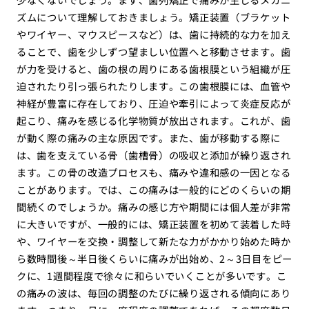
ズムについて理解しておきましょう。矯正装置（ブラケット
やワイヤー、マウスピースなど）は、歯に持続的な力を加え
ることで、歯を少しずつ望ましい位置へと移動させます。歯
が力を受けると、歯の根の周りにある歯根膜という組織が圧
迫されたり引っ張られたりします。この歯根膜には、血管や
神経が豊富に存在しており、圧迫や牽引によって炎症反応が
起こり、痛みを感じる化学物質が放出されます。これが、歯
が動く際の痛みの主な原因です。また、歯が移動する際に
は、歯を支えている骨（歯槽骨）の吸収と添加が繰り返され
ます。この骨の改造プロセスも、痛みや違和感の一因となる
ことがあります。では、この痛みは一般的にどのくらいの期
間続くのでしょうか。痛みの感じ方や期間には個人差が非常
に大きいですが、一般的には、矯正装置を初めて装着した時
や、ワイヤーを交換・調整して新たな力がかかり始めた時か
ら数時間後～半日後くらいに痛みが出始め、2～3日目をピー
クに、1週間程度で徐々に和らいでいくことが多いです。こ
の痛みの波は、毎回の調整のたびに繰り返される傾向にあり