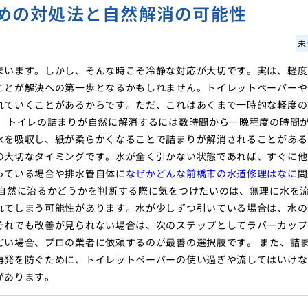
めの対処法と自然解消の可能性
未
まいます。しかし、そんな時こそ冷静な対応が大切です。実は、軽度
ことが解決への第一歩となるかもしれません。トイレットペーパーや
れていくことがあるからです。ただ、これはあくまで一時的な軽度の
に、トイレの詰まりが自然に解消するには数時間から一晩程度の時間
水を吸収し、紙が柔らかくなることで詰まりが解消されることがある
の大切なタイミングです。水が全く引かない状態であれば、すぐに他
っている場合や排水管自体に
なぜかどんな前橋市の水道修理はなに
問
 自然に治るかどうかを判断する際に気をつけたいのは、無理に水を
れてしまう可能性があります。水が少しずつ引いている場合は、水の
それでも改善が見られない場合は、次のステップとしてラバーカップ
どい場合、プロの業者に依頼するのが最善の選択肢です。 また、詰
再発を防ぐために、トイレットペーパーの使い過ぎや流してはいけな
があります。