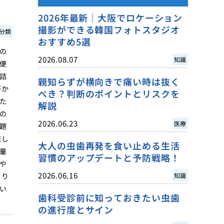
2026年最新｜大阪でロケーション
撮影ができる韓国フォトスタジオ
分類
おすすめ5選
の
2026.08.07
知識
便
詰
親知らずが横向きで痛い時は抜く
がか
べき？判断のポイントとリスクを
た
解説
の
2026.06.23
医療
題
流し
大人の虫歯再発を食い止める生活
量
習慣のアップデートと予防戦略！
や
2026.06.16
まり
知識
い
歯科受診前に知っておきたい虫歯
の進行度とサイン