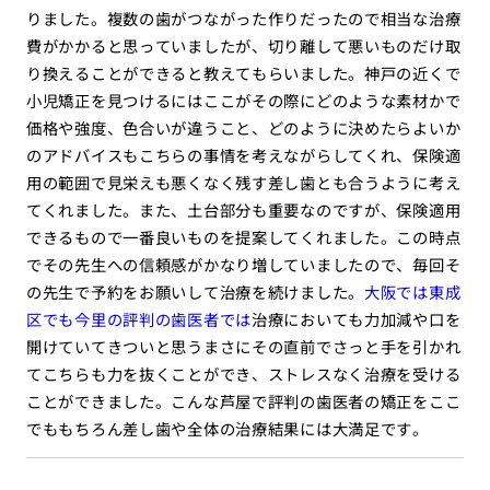
りました。複数の歯がつながった作りだったので相当な治療
費がかかると思っていましたが、切り離して悪いものだけ取
り換えることができると教えてもらいました。神戸の近くで
小児矯正を見つけるにはここがその際にどのような素材かで
価格や強度、色合いが違うこと、どのように決めたらよいか
のアドバイスもこちらの事情を考えながらしてくれ、保険適
用の範囲で見栄えも悪くなく残す差し歯とも合うように考え
てくれました。また、土台部分も重要なのですが、保険適用
できるもので一番良いものを提案してくれました。この時点
でその先生への信頼感がかなり増していましたので、毎回そ
の先生で予約をお願いして治療を続けました。
大阪では東成
区でも今里の評判の歯医者では
治療においても力加減や口を
開けていてきついと思うまさにその直前でさっと手を引かれ
てこちらも力を抜くことができ、ストレスなく治療を受ける
ことができました。こんな芦屋で評判の歯医者の矯正をここ
でももちろん差し歯や全体の治療結果には大満足です。