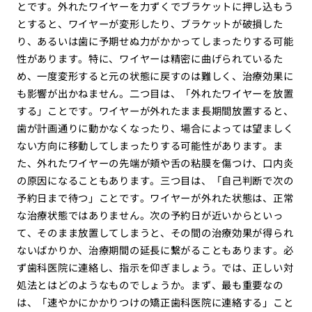
とです。外れたワイヤーを力ずくでブラケットに押し込もう
とすると、ワイヤーが変形したり、ブラケットが破損した
り、あるいは歯に予期せぬ力がかかってしまったりする可能
性があります。特に、ワイヤーは精密に曲げられているた
め、一度変形すると元の状態に戻すのは難しく、治療効果に
も影響が出かねません。二つ目は、「外れたワイヤーを放置
する」ことです。ワイヤーが外れたまま長期間放置すると、
歯が計画通りに動かなくなったり、場合によっては望ましく
ない方向に移動してしまったりする可能性があります。ま
た、外れたワイヤーの先端が頬や舌の粘膜を傷つけ、口内炎
の原因になることもあります。三つ目は、「自己判断で次の
予約日まで待つ」ことです。ワイヤーが外れた状態は、正常
な治療状態ではありません。次の予約日が近いからといっ
て、そのまま放置してしまうと、その間の治療効果が得られ
ないばかりか、治療期間の延長に繋がることもあります。必
ず歯科医院に連絡し、指示を仰ぎましょう。では、正しい対
処法とはどのようなものでしょうか。まず、最も重要なの
は、「速やかにかかりつけの矯正歯科医院に連絡する」こと