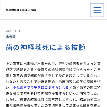
歯の神経壊死による抜髄
2020.11.14
未分類
歯の神経壊死による抜髄
上の歯茎に出来物が出来たので、評判の歯医者をちょっと東
成区で話題をふると最寄りの歯科医院で診てもらったところ
歯と歯茎の間で細菌が悪さをして炎症を起こしているかもし
れないと言うことで治療を開始。治療内容は歯茎に麻酔を行
い、
小児歯科で今里を口コミするとなると
歯と歯茎の間に特
殊な器具で穴をあけて内部を検査するといった内容でした。
しかし、検査の結果は特に異常無しと言われ、結局歯茎に出
来た出来物が膿んでいたので切開をして溜まった膿みを排出