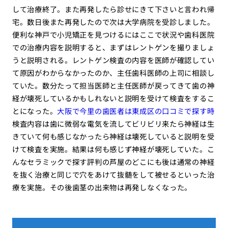
して治療終了。また再発したら診せにきて下さいと言われ帰
宅。数日後また再発したので次は大学病院を受診しました。
便利な神戸で小児矯正を見つけるにはここで状況や歯科医院
での治療内容を説明すると、まずはレントゲンを撮りましょ
うと説明される。レントゲン検査の内容を医師が確認してい
て原因がわからなかったのか、主任歯科医師の上司に相談し
ていた。数分たって担当医師と主任医師が戻ってきて歯の神
経が壊死しているかもしれないと説明を受けて検査をするこ
とになった。
大阪で今里の歯医者は東成区の口コミで探す時
検査内容は歯に微弱な電気を流してビリビリ来たら神経は生
きていて何も感じなかったら神経は壊死していると説明を受
けて検査を実施。結果は何も感じず神経が壊死していた。こ
んなセラミックで探す評判の芦屋のどこにも後は通常の神経
を抜く治療と同じで穴をあけて抜髄をして被せるといった治
療を実施。その後歯茎の出来物は再発しなくなった。