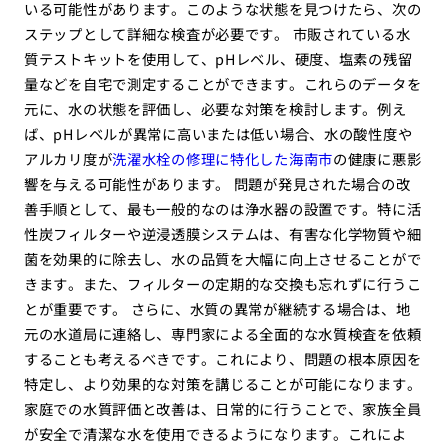
いる可能性があります。このような状態を見つけたら、次の
ステップとして詳細な検査が必要です。 市販されている水
質テストキットを使用して、pHレベル、硬度、塩素の残留
量などを自宅で測定することができます。これらのデータを
元に、水の状態を評価し、必要な対策を検討します。例え
ば、pHレベルが異常に高いまたは低い場合、水の酸性度や
アルカリ度が
洗濯水栓の修理に特化した海南市
の健康に悪影
響を与える可能性があります。 問題が発見された場合の改
善手順として、最も一般的なのは浄水器の設置です。特に活
性炭フィルターや逆浸透膜システムは、有害な化学物質や細
菌を効果的に除去し、水の品質を大幅に向上させることがで
きます。また、フィルターの定期的な交換も忘れずに行うこ
とが重要です。 さらに、水質の異常が継続する場合は、地
元の水道局に連絡し、専門家による全面的な水質検査を依頼
することも考えるべきです。これにより、問題の根本原因を
特定し、より効果的な対策を講じることが可能になります。
家庭での水質評価と改善は、日常的に行うことで、家族全員
が安全で清潔な水を使用できるようになります。これによ