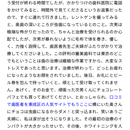
う受付が終わる時間でしたが、かかりつけの歯科医院に電話
をかけてみると、時間外で見てくださるというお返事だった
ので、すぐに連れて行きました。レントゲンを撮ってみる
と、奥歯の深いところが虫歯になっているとのこと。次男は
極端な怖がりだったので、ちゃんと治療を受けられるのか心
配でしたが、次男が暴れないように毛布で体を巻き、優し
く、力強く説得して、歯医者先生ご夫婦がふたりがかりで治
療してくださいました。この評判の審美歯科では東京のどこ
でもということは歯の治療は繊細な作業ですから、大変なス
トレスであったと思います。治療が終わって、どっとお疲れ
になったようなお顔をされていました。後日、お礼にとビー
ル券を包んで持っていくと、頑として受け取ってくれませ
ん。あげく、そのお金で、頑張った次男くんにチョコレート
パフェでも買ってあげてください、とおっしゃられ、
口コミ
で歯医者を東成区の人気サイトでもうここに
横にいた奥さん
にチョコは虫歯になるからダメ！と突っ込まれ、笑いあうご
夫婦に、私は涙が出そうになりました。その最初の治療のイ
ンパクトが大きかったせいで、その後、ホワイトニングを人