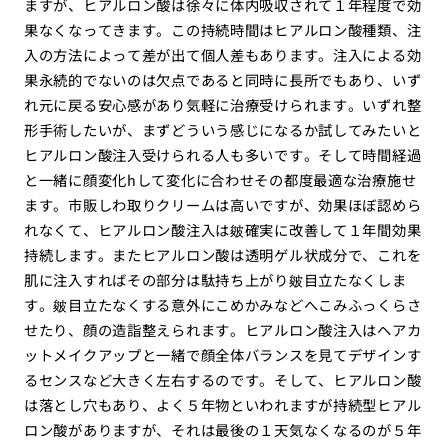
ますが、ヒアルロン酸は徐々に体内吸収されて１年程度で効
果なくなってきます。この持続時間はヒアルロン酸種類、注
入の方法によって差が出て個人差もあります。注入による効
果永続的でないのは欠点であると同時に長所でもあり、いず
れ元に戻る安心感があり気軽に治療受けられます。いずれ整
形手術したいが、まずどういう感じになるか試してみたいと
ヒアルロン酸注入受けられる人も多いです。そして時間経過
と一緒に顔変化hして変化に合わせその都度最適な治療施せ
ます。市販しわ取りクリームは高いですが、効果ほぼ認めら
れなくて、ヒアルロン酸注入は皴確実に改善して１年間効果
持続します。またヒアルロン酸は透明ゲル状成分で、これを
肌に注入すればその部分は駄持ち上がり皴目立たなくしま
す。皴目立たなくする意外にこめかみなどへこみふっくらさ
せたり、顔の造詣整えられます。ヒアルロン酸注入はヘアカ
ットメイクアップと一緒で顔全体バランスを見てデザインす
るセンスなど大きく左右するのです。そして、ヒアルロン酸
は落とし穴もあり、よく５年物といわれますが持続型ヒアル
ロン酸がありますが、それは最後の１天気なくなるのが５年