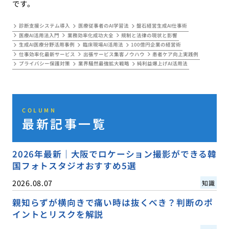
です。
診断支援システム導入
医療従事者のAI学習法
盤石経営生成AI仕事術
医療AI活用法入門
業務効率化成功大全
規制と法律の現状と影響
生成AI医療分野活用事例
臨床現場AI活用法
100億円企業の経営術
仕事効率化最新サービス
出張サービス集客ノウハウ
患者ケア向上実践例
プライバシー保護対策
業界騒然最強拡大戦略
純利益爆上げAI活用法
COLUMN
最新記事一覧
2026年最新｜大阪でロケーション撮影ができる韓
国フォトスタジオおすすめ5選
2026.08.07
知識
親知らずが横向きで痛い時は抜くべき？判断のポ
イントとリスクを解説