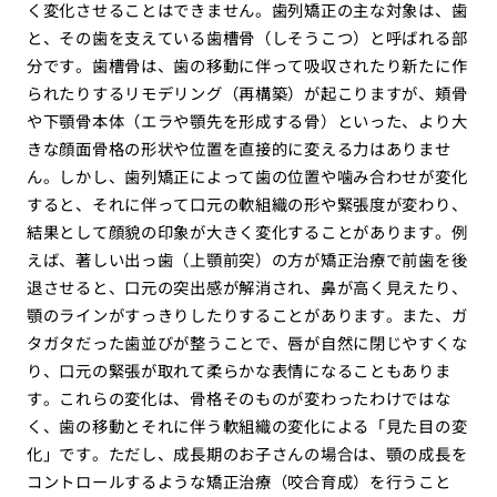
く変化させることはできません。歯列矯正の主な対象は、歯
と、その歯を支えている歯槽骨（しそうこつ）と呼ばれる部
分です。歯槽骨は、歯の移動に伴って吸収されたり新たに作
られたりするリモデリング（再構築）が起こりますが、頬骨
や下顎骨本体（エラや顎先を形成する骨）といった、より大
きな顔面骨格の形状や位置を直接的に変える力はありませ
ん。しかし、歯列矯正によって歯の位置や噛み合わせが変化
すると、それに伴って口元の軟組織の形や緊張度が変わり、
結果として顔貌の印象が大きく変化することがあります。例
えば、著しい出っ歯（上顎前突）の方が矯正治療で前歯を後
退させると、口元の突出感が解消され、鼻が高く見えたり、
顎のラインがすっきりしたりすることがあります。また、ガ
タガタだった歯並びが整うことで、唇が自然に閉じやすくな
り、口元の緊張が取れて柔らかな表情になることもありま
す。これらの変化は、骨格そのものが変わったわけではな
く、歯の移動とそれに伴う軟組織の変化による「見た目の変
化」です。ただし、成長期のお子さんの場合は、顎の成長を
コントロールするような矯正治療（咬合育成）を行うこと