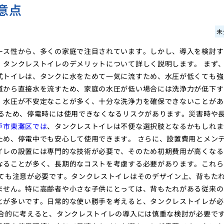
意点
未
ース性から、多くの家庭で注目されています。しかし、導入を検討す
、タンクレストイレのデメリットについて詳しく説明します。 まず
式トイレは、タンクに水をためて一気に流すため、水圧が低くても強
道から直接水を流すため、家庭の水圧が低い場合には洗浄力が低下す
、水圧が不安定なことが多く、十分な洗浄力を確保できないことがあ
するため、停電時には使用できなくなるリスクがあります。災害時や
戸市東灘区では
、タンクレストイレは不便な選択肢となるかもしれま
ため、停電中でも安心して使用できます。 さらに、設置費用とメン
イレの設置には専門的な技術が必要で、そのため初期費用が高くなる
なることが多く、長期的なコストを考慮する必要があります。これら
しても注意が必要です。タンクレストイレはそのデザイン上、背もた
ません。特に高齢者や小さな子供にとっては、背もたれがある従来の
とが多いです。日常的な使い勝手を考えると、タンクレストイレが必
総合的に考えると、タンクレストイレの導入には慎重な検討が必要で