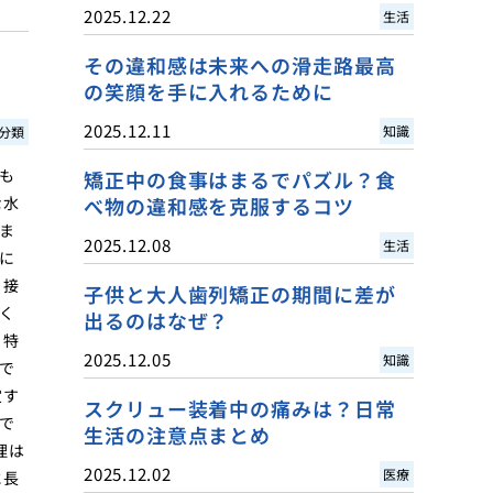
2025.12.22
生活
その違和感は未来への滑走路最高
の笑顔を手に入れるために
2025.12.11
知識
分類
も
矯正中の食事はまるでパズル？食
な水
べ物の違和感を克服するコツ
ま
2025.12.08
生活
に
と接
子供と大人歯列矯正の期間に差が
く
出るのはなぜ？
。特
2025.12.05
知識
で
定す
スクリュー装着中の痛みは？日常
で
生活の注意点まとめ
理は
2025.12.02
医療
に長