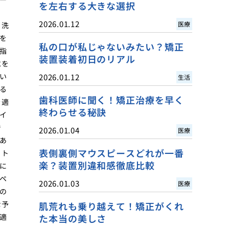
を左右する大きな選択
2026.01.12
医療
 洗
を
私の口が私じゃないみたい？矯正
指
装置装着初日のリアル
水を
い
2026.01.12
生活
る
歯科医師に聞く！矯正治療を早く
を適
終わらせる秘訣
イ
で
2026.01.04
医療
あ
表側裏側マウスピースどれが一番
、ト
楽？装置別違和感徹底比較
に
ペ
2026.01.03
医療
の
な予
肌荒れも乗り越えて！矯正がくれ
適
た本当の美しさ