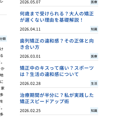
レ
2026.05.07
医療
何歳まで受けられる？大人の矯正
が遅くない理由を基礎解説！
2026.04.11
知識
分類
歯列矯正の違和感？その正体と向
き合い方
け
る
2026.03.01
医療
す。
矯正中のキスって痛い？スポーツ
つか
は？生活の違和感について
地
に
2026.02.28
生活
 家
治療期間が半分に？私が実践した
多
矯正スピードアップ術
を
す。
2026.02.25
知識
多