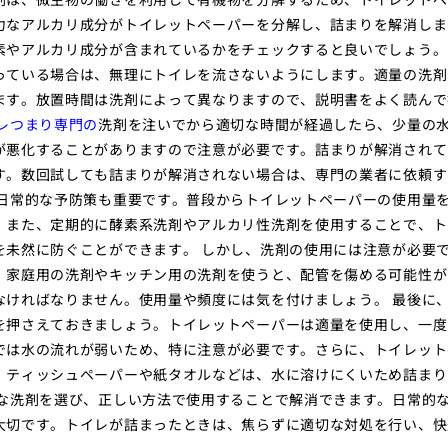
力なアルカリ成分がトイレットペーパーを分解し、詰まりを解消しま
素やアルカリ成分が含まれているかをチェックすると良いでしょう。
っている場合は、無理にトイレを流さないようにします。適量の洗剤
ます。放置時間は洗剤によって異なりますので、説明書をよく読んで
レつまり専門の
洗剤を注いでから適切な時間が経過したら、少量の
が悪化することがありますので注意が必要です。詰まりが解消されて
す。数回試しても詰まりが解消されない場合は、専門の業者に依頼す
、日常的な予防策も重要です。普段からトイレットペーパーの使用量
。また、定期的に酵素系洗剤やアルカリ性洗剤を使用することで、ト
を未然に防ぐことができます。 しかし、洗剤の使用には注意が必要
。家庭用の洗剤やキッチン用の洗剤を使うと、配管を傷める可能性が
なければなりません。使用量や頻度には気を付けましょう。 最後に
を押さえておきましょう。トイレットペーパーは適量を使用し、一度
では水の流れが弱いため、特に注意が必要です。さらに、トイレット
、ティッシュペーパーや紙タオルなどは、水に溶けにくいため詰まり
切な洗剤を選び、正しい方法で使用することで解消できます。日常的
大切です。トイレが詰まったときは、焦らずに適切な対処を行い、快