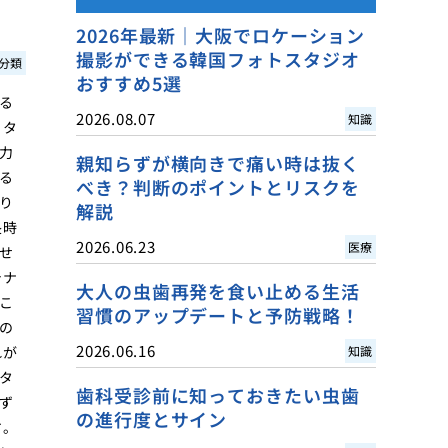
2026年最新｜大阪でロケーション
撮影ができる韓国フォトスタジオ
分類
おすすめ5選
る
2026.08.07
知識
、タ
力
親知らずが横向きで痛い時は抜く
る
べき？判断のポイントとリスクを
り
解説
長時
2026.06.23
医療
せ
テナ
大人の虫歯再発を食い止める生活
こ
習慣のアップデートと予防戦略！
の
2026.06.16
れが
知識
タ
歯科受診前に知っておきたい虫歯
ず
の進行度とサイン
す。