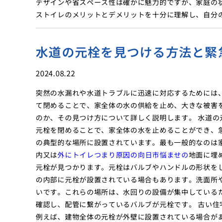
デザインや省スペース性は確かに魅力的ですが、家庭の
ストイレのメリットとデメリットを十分に理解し、自分
水道の元栓を見つける方法と緊
2024.08.22
突然の水漏れや水道トラブルに迅速に対応するためには
て閉めることで、家全体の水の供給を止め、大きな被害
のか、その見つけ方について詳しく説明します。 水道
元栓を閉めることで、家全体の水を止めることができ、
の典型的な場所に設置されています。最も一般的なのは
内又は
外にトイレつまり原因の向日市悩ませの
地面に埋
元栓が見つかります。元栓はバルブやハンドルの形状を
の内部に元栓が設置されている場合もあります。洗面所
いです。これらの場所は、水回りの設備が集中している
確認し、配管に繋がっているバルブが元栓です。 古い
例えば、建物全体の元栓が外壁に設置されている場合が