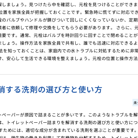
探しましょう。見つけたら中を確認し、元栓を見つけることができま
の位置を家族全員が把握しておくことです。緊急時に慌てずに対応で
栓のバルブやハンドルが錆びついて回しにくくなっていないか、定期
業者に依頼して修理や交換をしてもらう必要があります。 さらに、
重要です。通常、元栓はバルブを時計回りに回すことで閉めることが
ましょう。操作方法を家族全員で共有し、誰でも迅速に対応できるよ
方法を知っておくことは、家庭内での水トラブルに対処するために非
け、安心して生活できる環境を整えましょう。元栓の位置と操作方法
消する洗剤の選び方と使い方
未
トペーパーが原因で詰まることが多いです。このようなトラブルを解
は、トイレットペーパー詰まりを解消する洗剤の選び方と使い方につ
かすためには、適切な成分が含まれている洗剤を選ぶことが重要です
剤は、微生物の働きを利用して有機物を分解するため、トイレットペ