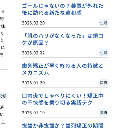
ゴールじゃないの？装置が外れた
きる
後に訪れる新たな違和感
的
2026.02.20
生活
元栓
で
「肌のハリがなくなった」は頬コ
う
ケが原因？
常に
2026.02.02
生活
を
歯列矯正が早く終わる人の特徴と
メカニズム
2026.01.20
医療
口内炎でしゃべりにくい！矯正中
分類
の不快感を乗り切る実践テク
消
2026.01.19
知識
い
。主
抜歯か非抜歯か？歯列矯正の期間
ー