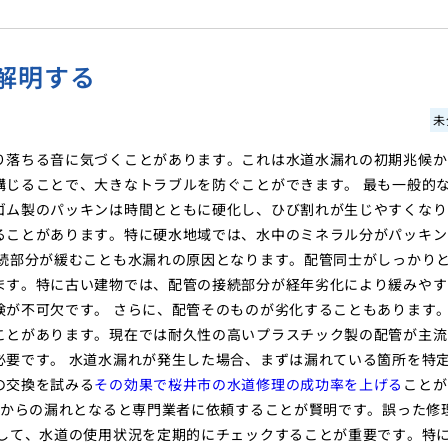
解明する
未
り落ちる音に気づくことがあります。これは水道水漏れの初期兆候か
講じることで、大きなトラブルを防ぐことができます。 最も一般的
ゴム製のパッキンは時間とともに硬化し、ひび割れが生じやすくなり
ることがあります。特に硬水地域では、水中のミネラル分がパッキン
接続部分が緩むことも水漏れの原因となります。配管同士がしっかり
ます。特に古い建物では、配管の接続部分が経年劣化により緩みやす
検が不可欠です。 さらに、配管そのものが劣化することもあります
ことがあります。現在では耐久性の高いプラスチック製の配管が主流
必要です。 水道水漏れが発生した場合、まずは漏れている箇所を特
の交換を試みる
その効果で桜井市の水道修理の成功率を上げる
ことが
管からの漏れとなると専門業者に依頼することが賢明です。誤った修
として、水道の使用状況を定期的にチェックすることが重要です。特