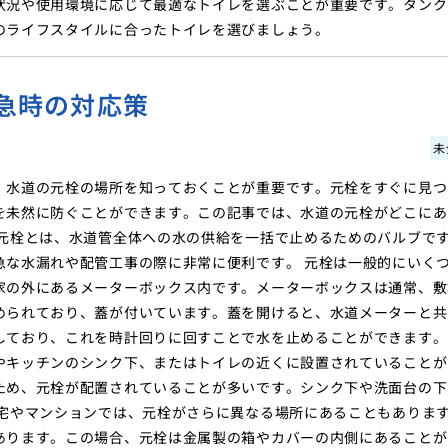
状況や使用環境に応じて最適なトイレを選ぶことが重要です。タンク
のライフスタイルに合ったトイレを選びましょう。
急時の対応策
未
、水道の元栓の場所を知っておくことが重要です。元栓をすぐに見つ
を未然に防ぐことができます。この記事では、水道の元栓がどこにあ
の元栓とは、水道管全体への水の供給を一括で止めるためのバルブで
急な水漏れや配管工事の際に非常に便利です。 元栓は一般的にいく
家の外にあるメーターボックス内です。メーターボックスは通常、敷
められており、蓋が付いています。蓋を開けると、水道メーターと共
しており、これを時計回りに回すことで水を止めることができます。
やキッチンのシンク下、またはトイレの近くに設置されていることが
ため、元栓が配置されていることが多いです。シンク下や洗面台の下
住宅やマンションでは、元栓がさらに異なる場所にあることもありま
あります。この場合、元栓は金属製の箱やカバーの内側にあることが