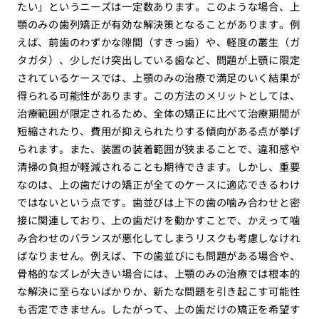
たい」というニーズは一定数あります。このような場合、上
顎のみの歯列矯正が有効な解決策となることがあります。例
えば、前歯のわずかな隙間（すきっ歯）や、軽度の叢生（ガ
タガタ）、少しだけ突出している歯など、問題が上顎に限定
されているケースでは、上顎のみの治療で満足のいく結果が
得られる可能性があります。この方法のメリットとしては、
治療範囲が限定されるため、全体の矯正に比べて治療期間が
短縮されたり、費用が抑えられたりする傾向がある点が挙げ
られます。また、装置の装着範囲が狭まることで、違和感や
清掃の負担が軽減されることも期待できます。しかし、重要
なのは、上の歯だけの矯正が全てのケースに適応できるわけ
ではないという点です。歯並びは上下の歯の噛み合わせと密
接に関連しており、上の歯だけを動かすことで、かえって噛
み合わせのバランスが悪化してしまうリスクも考慮しなけれ
ばなりません。例えば、下の歯並びにも問題がある場合や、
骨格的なズレが大きい場合には、上顎のみの治療では根本的
な解決に至らないばかりか、新たな問題を引き起こす可能性
も否定できません。したがって、上の歯だけの矯正を希望す