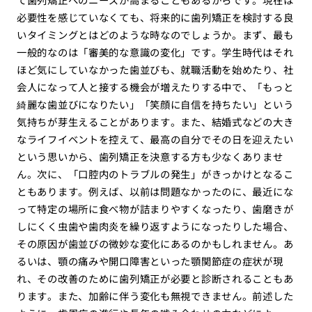
必要性を感じていなくても、将来的に歯列矯正を検討する良
いタイミングとはどのような時なのでしょうか。まず、最も
一般的なのは「審美的な意識の変化」です。学生時代はそれ
ほど気にしていなかった歯並びも、就職活動を始めたり、社
会人になって人と接する機会が増えたりする中で、「もっと
綺麗な歯並びになりたい」「笑顔に自信を持ちたい」という
気持ちが芽生えることがあります。また、結婚式などの大き
なライフイベントを控えて、最高の自分でその日を迎えたい
という思いから、歯列矯正を決意する方も少なくありませ
ん。次に、「口腔内のトラブルの発生」がきっかけとなるこ
ともあります。例えば、以前は問題なかったのに、最近にな
って特定の場所に食べ物が詰まりやすくなったり、歯磨きが
しにくく虫歯や歯肉炎を繰り返すようになったりした場合、
その原因が歯並びの微妙な変化にあるのかもしれません。あ
るいは、顎の痛みや開口障害といった顎関節症の症状が現
れ、その改善のために歯列矯正が必要と診断されることもあ
ります。また、加齢に伴う変化も無視できません。前述した