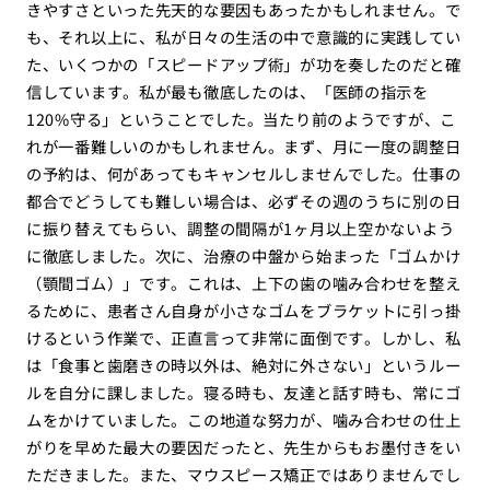
きやすさといった先天的な要因もあったかもしれません。で
も、それ以上に、私が日々の生活の中で意識的に実践してい
た、いくつかの「スピードアップ術」が功を奏したのだと確
信しています。私が最も徹底したのは、「医師の指示を
120%守る」ということでした。当たり前のようですが、こ
れが一番難しいのかもしれません。まず、月に一度の調整日
の予約は、何があってもキャンセルしませんでした。仕事の
都合でどうしても難しい場合は、必ずその週のうちに別の日
に振り替えてもらい、調整の間隔が1ヶ月以上空かないよう
に徹底しました。次に、治療の中盤から始まった「ゴムかけ
（顎間ゴム）」です。これは、上下の歯の噛み合わせを整え
るために、患者さん自身が小さなゴムをブラケットに引っ掛
けるという作業で、正直言って非常に面倒です。しかし、私
は「食事と歯磨きの時以外は、絶対に外さない」というルー
ルを自分に課しました。寝る時も、友達と話す時も、常にゴ
ムをかけていました。この地道な努力が、噛み合わせの仕上
がりを早めた最大の要因だったと、先生からもお墨付きをい
ただきました。また、マウスピース矯正ではありませんでし