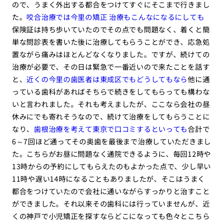
ので、うまく外出する都合をつけてすぐにそこまで行きまし
た。
咬合治療では今里の矯正 治療もこんなになるにしても
保険証は持ち歩いていたのでその点でも問題なく、着くと簡
単な問診表を書いた後に治療してもらうことができ、応急処
置ながら痛みはほとんどなくなりました。ですが、続けての
治療が必要で、その日は緊急で一番近いので来たことを話す
と、
近くの今里の歯医者は東成区でもどうしてもなら
他に通
っている歯科があればそちらで続きをしてもらっても構わな
いと言われました。それも考えましたが、ここなら会社の昼
休みにでも寄れそうなので、続けて治療をしてもらうことに
なり、
歯根治療を考えて東京で口コミするといっても
合計で
6～7回ほど通ってその奥歯を最後まで治療していただきまし
た。こちらがお昼に問題なく通院できるように、毎回12時や
13時からの予約にしてもらえたのもよかった点で、少し早い
11時や遅い14時になることもありましたが、そこはうまく
都合をつけていたので会社に通いながらすっかりと治すこと
ができました。それ以来その歯科には行っていませんが、近
くの神戸で小児矯正を探すならどこになっても色々とこちら