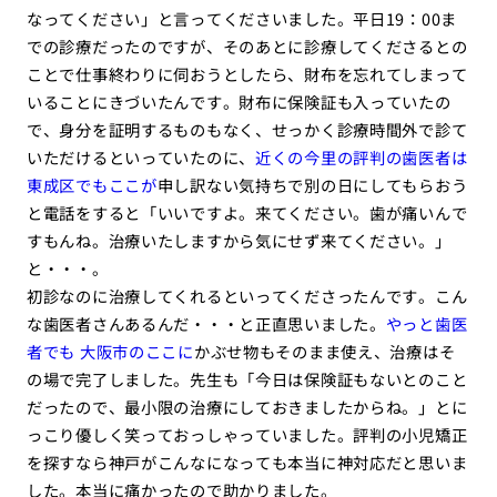
なってください」と言ってくださいました。平日19：00ま
での診療だったのですが、そのあとに診療してくださるとの
ことで仕事終わりに伺おうとしたら、財布を忘れてしまって
いることにきづいたんです。財布に保険証も入っていたの
で、身分を証明するものもなく、せっかく診療時間外で診て
いただけるといっていたのに、
近くの今里の評判の歯医者は
東成区でもここが
申し訳ない気持ちで別の日にしてもらおう
と電話をすると「いいですよ。来てください。歯が痛いんで
すもんね。治療いたしますから気にせず来てください。」
と・・・。
初診なのに治療してくれるといってくださったんです。こん
な歯医者さんあるんだ・・・と正直思いました。
やっと歯医
者でも 大阪市のここに
かぶせ物もそのまま使え、治療はそ
の場で完了しました。先生も「今日は保険証もないとのこと
だったので、最小限の治療にしておきましたからね。」とに
っこり優しく笑っておっしゃっていました。評判の小児矯正
を探すなら神戸がこんなになっても本当に神対応だと思いま
した。本当に痛かったので助かりました。