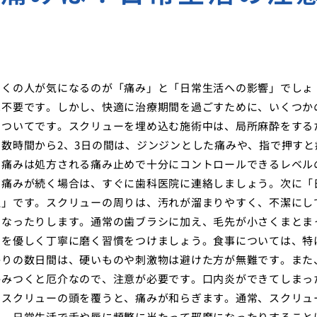
多くの人が気になるのが「痛み」と「日常生活への影響」でしょ
は不要です。しかし、快適に治療期間を過ごすために、いくつか
についてです。スクリューを埋め込む施術中は、局所麻酔をする
数時間から2、3日の間は、ジンジンとした痛みや、指で押すと
の痛みは処方される痛み止めで十分にコントロールできるレベル
い痛みが続く場合は、すぐに歯科医院に連絡しましょう。次に「
理」です。スクリューの周りは、汚れが溜まりやすく、不潔にし
になったりします。通常の歯ブラシに加え、毛先が小さくまとま
りを優しく丁寧に磨く習慣をつけましょう。食事については、特
かりの数日間は、硬いものや刺激物は避けた方が無難です。また
絡みつくと厄介なので、注意が必要です。口内炎ができてしまっ
でスクリューの頭を覆うと、痛みが和らぎます。通常、スクリュ
り、日常生活で舌や唇に頻繁に当たって邪魔になったりすること