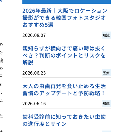
2026年最新｜大阪でロケーション
撮影ができる韓国フォトスタジオ
おすすめ5選
2026.08.07
知識
の
親知らずが横向きで痛い時は抜く
た
べき？判断のポイントとリスクを
痛
解説
の
2026.06.23
医療
日
て
大人の虫歯再発を食い止める生活
っ
習慣のアップデートと予防戦略！
に
2026.06.16
知識
、
歯科受診前に知っておきたい虫歯
た
の進行度とサイン
ー
は