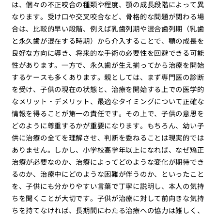
は、個々の不正咬合の種類や程度、顎の成長段階によって異
なります。受け口や交叉咬合など、骨格的な問題が関わる場
合は、比較的早い段階、例えば乳歯列期や混合歯列期（乳歯
と永久歯が混在する時期）から介入することで、顎の成長を
良好な方向に導き、将来的な手術の必要性を回避できる可能
性があります。一方で、永久歯が生え揃ってから治療を開始
するケースも多くあります。親としては、まず専門医の診断
を受け、子供の現在の状態と、治療を開始する上での医学的
なメリット・デメリット、最適なタイミングについて正確な
情報を得ることが第一の責任です。その上で、子供の意思を
どのように尊重するかが重要になります。もちろん、幼い子
供に治療の全てを理解させ、判断を委ねることは現実的では
ありません。しかし、小学校高学年以上になれば、なぜ矯正
治療が必要なのか、治療によってどのような変化が期待でき
るのか、治療中にどのような困難が伴うのか、といったこと
を、子供にも分かりやすい言葉で丁寧に説明し、本人の気持
ちを聞くことが大切です。子供が治療に対して前向きな気持
ちを持てなければ、長期間にわたる治療への協力は難しく、