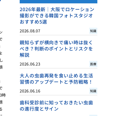
2026年最新｜大阪でロケーション
撮影ができる韓国フォトスタジオ
おすすめ5選
2026.08.07
知識
ン
で
親知らずが横向きで痛い時は抜く
」
べき？判断のポイントとリスクを
よ
解説
し
2026.06.23
医療
類
大人の虫歯再発を食い止める生活
」
習慣のアップデートと予防戦略！
で
2026.06.16
知識
3時
歯科受診前に知っておきたい虫歯
題
の進行度とサイン
る
に