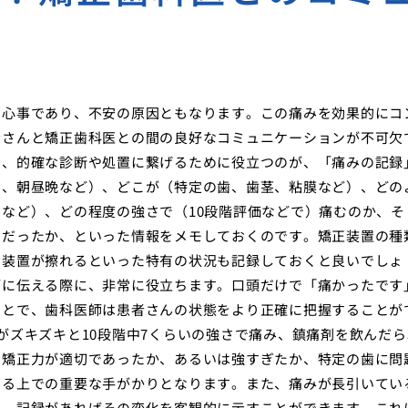
関心事であり、不安の原因ともなります。この痛みを効果的にコ
者さんと矯正歯科医との間の良好なコミュニケーションが不可欠
し、的確な診断や処置に繋げるために役立つのが、「痛みの記録
目、朝昼晩など）、どこが（特定の歯、歯茎、粘膜など）、どの
など）、どの程度の強さで（10段階評価などで）痛むのか、そ
うだったか、といった情報をメモしておくのです。矯正装置の種
に装置が擦れるといった特有の状況も記録しておくと良いでしょ
師に伝える際に、非常に役立ちます。口頭だけで「痛かったです
ことで、歯科医師は患者さんの状態をより正確に把握することが
がズキズキと10段階中7くらいの強さで痛み、鎮痛剤を飲んだら
、矯正力が適切であったか、あるいは強すぎたか、特定の歯に問
する上での重要な手がかりとなります。また、痛みが長引いてい
も、記録があればその変化を客観的に示すことができます。これ