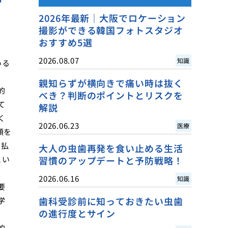
2026年最新｜大阪でロケーション
撮影ができる韓国フォトスタジオ
おすすめ5選
2026.08.07
知識
いる
親知らずが横向きで痛い時は抜く
的
べき？判断のポイントとリスクを
て
解説
く
2026.06.23
医療
額を
支払
大人の虫歯再発を食い止める生活
とい
習慣のアップデートと予防戦略！
2026.06.16
知識
要
歯科受診前に知っておきたい虫歯
学
の進行度とサイン
的