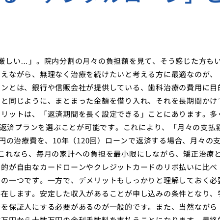
厳しい…」。院内分割の月々の負担額を見て、そう感じた方も
抑えながら、無理なく治療を続けたいと考える方に最適なのが、
ーンとは、銀行や信販会社が提供している、歯科治療の費用に目
ンと同じように、まとまった金額を借り入れ、それを長期間かけ
メリットは、「返済期間を長く設定できる」ことにあります。多
期の返済プランを選ぶことが可能です。これにより、「月々の支払
円の治療費を、10年（120回）ローンで返済する場合、月々の
これなら、毎月の家計への負担を最小限にしながら、矯正治療
目的が自由なカードローンやクレジットカードのリボ払いに比べ
力の一つです。一方で、デメリットもしっかりと理解しておく必
存在します。安定した収入があることが申し込みの条件となり、
者を保証人にする必要があるのが一般的です。また、当然ながら
数万円から十数万円の金利手数料を支払うことになります。最終