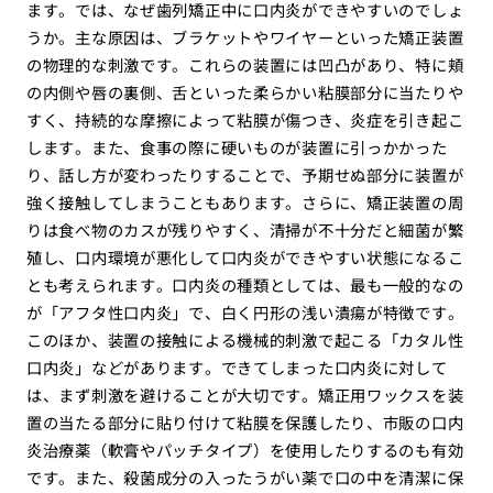
ます。では、なぜ歯列矯正中に口内炎ができやすいのでしょ
うか。主な原因は、ブラケットやワイヤーといった矯正装置
の物理的な刺激です。これらの装置には凹凸があり、特に頬
の内側や唇の裏側、舌といった柔らかい粘膜部分に当たりや
すく、持続的な摩擦によって粘膜が傷つき、炎症を引き起こ
します。また、食事の際に硬いものが装置に引っかかった
り、話し方が変わったりすることで、予期せぬ部分に装置が
強く接触してしまうこともあります。さらに、矯正装置の周
りは食べ物のカスが残りやすく、清掃が不十分だと細菌が繁
殖し、口内環境が悪化して口内炎ができやすい状態になるこ
とも考えられます。口内炎の種類としては、最も一般的なの
が「アフタ性口内炎」で、白く円形の浅い潰瘍が特徴です。
このほか、装置の接触による機械的刺激で起こる「カタル性
口内炎」などがあります。できてしまった口内炎に対して
は、まず刺激を避けることが大切です。矯正用ワックスを装
置の当たる部分に貼り付けて粘膜を保護したり、市販の口内
炎治療薬（軟膏やパッチタイプ）を使用したりするのも有効
です。また、殺菌成分の入ったうがい薬で口の中を清潔に保