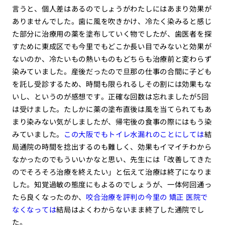
言うと、個人差はあるのでしょうがわたしにはあまり効果が
ありませんでした。歯に風を吹きかけ、冷たく染みると感じ
た部分に治療用の薬を塗布していく物でしたが、歯医者を探
すために東成区でも今里でもどこか長い目でみないと効果が
ないのか、冷たいもの熱いものもどちらも治療前と変わらず
染みていました。産後だったので旦那の仕事の合間に子ども
を託し受診するため、時間も限られるしその割には効果もな
いし、というのが感想です。正確な回数は忘れましたが5回
は受けました。たしかに薬の塗布直後は風を当てられてもあ
まり染みない気がしましたが、帰宅後の食事の際にはもう染
みていました。
この大阪でもトイレ水漏れのことにしては
結
局通院の時間を捻出するのも難しく、効果もイマイチわから
なかったのでもういいかなと思い、先生には「改善してきた
のでそろそろ治療を終えたい」と伝えて治療は終了になりま
した。知覚過敏の態度にもよるのでしょうが、一体何回通っ
たら良くなったのか、
咬合治療を評判の今里の 矯正 医院で
なくなっては
結局はよくわからないまま終了した通院でし
た。