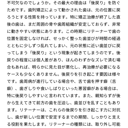
不可欠なのでしょうか。その最大の理由は「後戻り」を防ぐ
ためです。歯列矯正によって動かされた歯は、元の位置に戻
ろうとする性質を持っています。特に矯正治療が終了した直
後の歯は、まだ周囲の骨や歯周組織が安定しておらず、非常
に動きやすい状態にあります。この時期にリテーナーで歯の
位置を固定しなければ、せっかく整った歯並びが時間の経過
とともに少しずつ乱れてしまい、元の状態に近い歯並びに戻
ってしまう「後戻り」という現象が起きてしまうのです。後
戻りの程度には個人差があり、ほんのわずかなズレで済む場
合もあれば、明らかに見た目が悪化し、再治療が必要になる
ケースも少なくありません。後戻りを引き起こす要因は様々
です。歯周病が進行している場合や、舌で歯を押す癖（舌
癖）、歯ぎしりや食いしばりといった悪習癖がある場合は、
特に後戻りしやすいと言われています。また、親知らずが後
から生えてきて前方の歯を圧迫し、歯並びを乱すこともあり
ます。リテーナーは、これらの後戻りを引き起こす力に対抗
し、歯が新しい位置で安定するまでの期間、しっかりと支え
る役割を果たします。リテーナーの種類には、取り外し可能