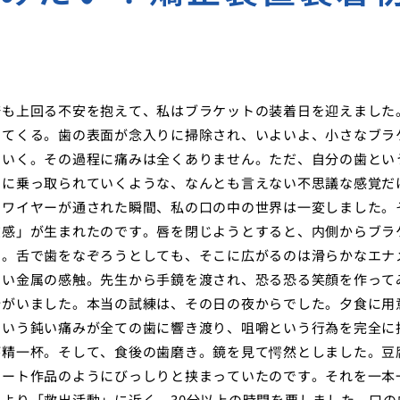
倍も上回る不安を抱えて、私はブラケットの装着日を迎えました
ってくる。歯の表面が念入りに掃除され、いよいよ、小さなブラ
ていく。その過程に痛みは全くありません。ただ、自分の歯とい
片に乗っ取られていくような、なんとも言えない不思議な感覚だ
にワイヤーが通された瞬間、私の口の中の世界は一変しました。
在感」が生まれたのです。唇を閉じようとすると、内側からブラ
い。舌で歯をなぞろうとしても、そこに広がるのは滑らかなエナ
たい金属の感触。先生から手鏡を渡され、恐る恐る笑顔を作って
分がいました。本当の試練は、その日の夜からでした。夕食に用
という鈍い痛みが全ての歯に響き渡り、咀嚼という行為を完全に
が精一杯。そして、食後の歯磨き。鏡を見て愕然としました。豆
アート作品のようにびっしりと挟まっていたのです。それを一本
より「救出活動」に近く、30分以上の時間を要しました。口の