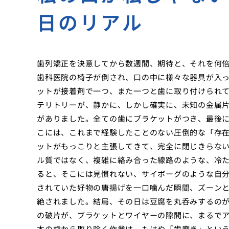
日のリアル
歯列矯正を決意してから数週間、期待と、それを何
歯科医院の椅子が倒され、口の中に様々な器具が入
ットが接着剤で一つ、また一つと歯に取り付けられ
テリトリーが、静かに、しかし確実に、未知の金属
がありました。全ての歯にブラケットがつき、最後
こには、これまで経験したことのない圧倒的な「存
ットがもっこりと主張してきて、完全に閉じきらな
ル質ではなく、複雑に絡み合った線路のような、冷
ると、そこには見慣れない、サイボーグのような自
されていた好物の唐揚げを一口噛んだ瞬間、ズーン
絶されました。結局、その日は豆腐を丸呑みするの
の破片が、ブラケットとワイヤーの隙間に、まるで
本の歯から取り除く作業は、もはや「歯磨き」という