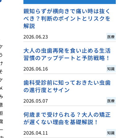
親知らずが横向きで痛い時は抜く
べき？判断のポイントとリスクを
解説
2026.06.23
医療
。
ケ
大人の虫歯再発を食い止める生活
う
習慣のアップデートと予防戦略！
け
2026.06.16
知識
そ
ケ
歯科受診前に知っておきたい虫歯
メ
の進行度とサイン
み
2026.05.07
医療
意
拒
何歳まで受けられる？大人の矯正
が遅くない理由を基礎解説！
腐
一
2026.04.11
知識
中