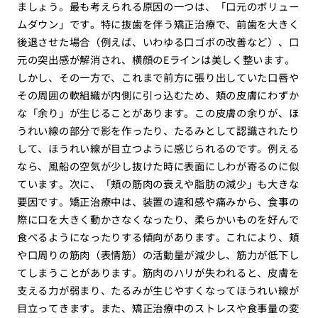
ましょう。最も考えられる原因の一つは、「口元のボリュー
ムダウン」です。特に抜歯を伴う矯正治療で、前歯を大きく
後退させた場合（例えば、いわゆる口ゴボの改善など）、口
元の突出感が解消され、横顔のEラインは美しく整います。
しかし、その一方で、これまで前方に張り出していた口唇や
その周囲の軟組織が内側に引っ込むため、頬の皮膚にわずか
な「余り」が生じることがあります。この皮膚の余りが、ほ
うれい線の部分で影を作ったり、たるみとして認識されたり
して、ほうれい線が目立つように感じられるのです。例える
なら、風船の空気が少し抜けた時に表面にしわが寄るのに似
ています。次に、「頬の筋肉の衰えや脂肪の減少」も大きな
要因です。矯正治療中は、装置の違和感や痛みから、食事の
際に口を大きく動かさなくなったり、柔らかいものを好んで
食べるようになったりする傾向があります。これにより、頬
や口周りの筋肉（表情筋）の活動量が減少し、筋力が低下し
てしまうことがあります。筋肉のハリが失われると、皮膚を
支える力が弱まり、たるみが生じやすくなってほうれい線が
目立ってきます。また、矯正治療中のストレスや食事量の変