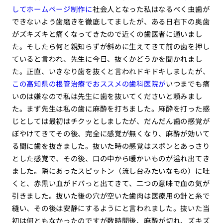
してホームページ制作に
社会人となった私はなるべく虫歯が
できないよう歯磨きを徹底してましたが、ある日右下の奥歯
がズキズキと痛くなってきたので近くの歯医者に通いまし
た。そしたら何と親知らずが斜めに生えてきて前の歯を押し
ていると言われ、先生に今日、抜くかどうかを聞かれまし
た。正直、いきなり歯を抜くと言われドキドキしましたが、
この高知県の根管治療でおススメの歯科医院が
いつまでも痛
いのは嫌なので私は先生に歯を抜いてくださいと頼みまし
た。まず先生は私の歯に麻酔を打ちました。麻酔を打った感
じとしては最初はチクッとしましたが、だんだん歯の感覚が
ぼやけてきてその後、完全に感覚が無くなり、麻酔が効いて
る間に歯を抜きました。抜いた時の感覚はスポンとあっさり
とした感覚で、その後、口の中から暖かいものが溢れ出てき
ました。隣にあったスピットン（流し台みたいなもの）に吐
くと、赤黒い血がドバっと出てきて、二つの意味で血の気が
引きました。抜いた後の穴が空いた歯肉は医療用の針と糸で
縫い、その後は安静にするようにと言われました。抜いた当
初は何ともなかったのですが数時間後、麻酔が切れ、ズキズ