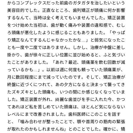
からコンプレックスだった前歯のガタガタを治したいという
美容目的でした。正直なところ、歯列矯正が頭痛に何か影響
するなんて、当時は全く考えてもいませんでした。矯正装置
をつけ始めた当初は、歯が動く痛みや装置の違和感で、むし
ろ頭痛が悪化したように感じることもありました。「やっぱ
り矯正なんてするんじゃなかったかな…」と弱気になったこ
とも一度や二度ではありません。しかし、治療が中盤に差し
掛かり、歯が徐々に正しい位置に並び始めると、ふと気づい
たことがありました。「あれ？最近、頭痛薬を飲む回数が減
っているかも…」。以前は週に何度も頼っていた頭痛薬が、
月に数回程度にまで減っていたのです。そして、矯正治療が
終盤に近づくにつれて、あの夕方になると決まって襲ってき
たズキズキとした頭痛も、いつの間にか感じなくなっていま
した。矯正装置が外れ、綺麗な歯並びを手に入れた今、かつ
てあれほど私を苦しめていた頭痛は、ほとんど気にならない
レベルにまで改善されました。歯科医師にこのことを話す
と、「噛み合わせが整ったことで、顎や首周りの筋肉の緊張
が取れたのかもしれませんね」とのことでした。確かに、矯